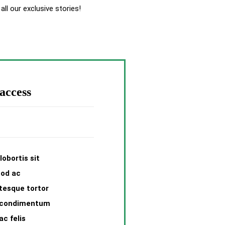
l our exclusive stories!
access
lobortis sit
mod ac
ntesque tortor
t condimentum
ac felis