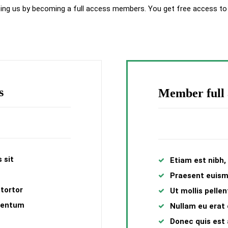
ing us by becoming a full access members. You get free access to al
s
Member full 
 sit
Etiam est nibh, 
Praesent euis
 tortor
Ut mollis pelle
mentum
Nullam eu era
Donec quis est 