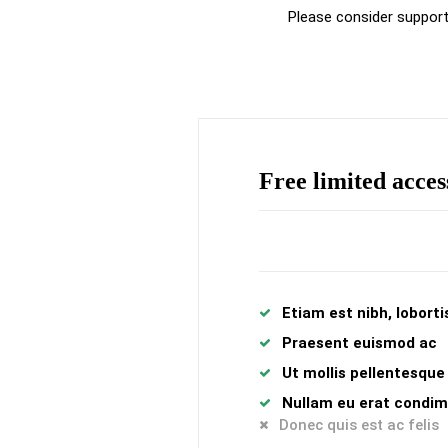
Please consider support
Free limited acces
Etiam est nibh, lobortis
Praesent euismod ac
Ut mollis pellentesque
Nullam eu erat condi
Donec quis est ac felis