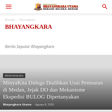
Beranda
Bhayangkara
BHAYANGKARA
Berita Foto
Bhayangkara
Blog
Daerah
Hukrim
Infotainment
Investigasi
Liputan Khusus
Nasional
Olahraga
Opini
Peristiwa
Berita Seputar Bhayangkara
Politik
Ragam
Sorotan
TNI
BHAYANGKARA
MinyaKita Diduga Dialihkan Usai Pemuatan
di Medan, Jejak DO dan Mekanisme
Ekspedisi BULOG Dipertanyakan
Bhayangkara Utama
-
Agustus 8, 2026