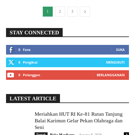
1
2
3
STAY CONNECTED
0
Fans
SUKA
0
Pengikut
MENGIKUTI
0
Pelanggan
BERLANGGANAN
LATEST ARTICLE
Meriahkan HUT RI Ke-81 Rutan Tanjung
Balai Karimun Gelar Pekan Olahraga dan
Seni
-
Daerah
Risko Mardianto
Agustus 8, 2026
0