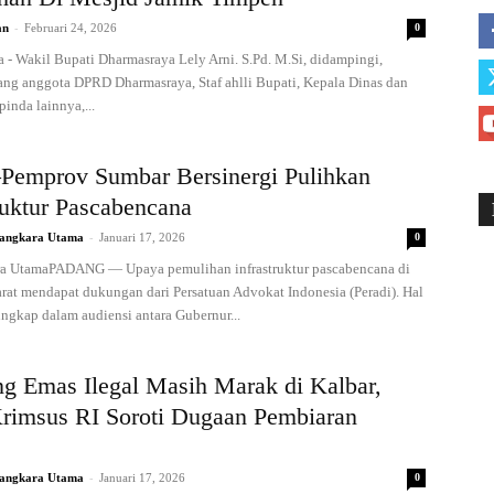
-
an
Februari 24, 2026
0
 - Wakil Bupati Dharmasraya Lely Arni. S.Pd. M.Si, didampingi,
ang anggota DPRD Dharmasraya, Staf ahlli Bupati, Kepala Dinas dan
inda lainnya,...
–Pemprov Sumbar Bersinergi Pulihkan
ruktur Pascabencana
-
angkara Utama
Januari 17, 2026
0
a UtamaPADANG — Upaya pemulihan infrastruktur pascabencana di
rat mendapat dukungan dari Persatuan Advokat Indonesia (Peradi). Hal
ungkap dalam audiensi antara Gubernur...
g Emas Ilegal Masih Marak di Kalbar,
Krimsus RI Soroti Dugaan Pembiaran
-
angkara Utama
Januari 17, 2026
0