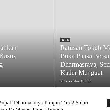
BLOG
nahkan
Ratusan Tokoh Ma
 Kasus
Buka Puasa Bers
ng
Dharmasraya, Sem
Kader Menguat
Nofsan
-
Maret 15, 2026
Bupati Dharmasraya Pimpin Tim 2 Safari
an Di Mesjid Jamik Timpeh