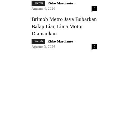
-
Daerah
Risko Mardianto
Agustus 4, 2026
0
Brimob Metro Jaya Bubarkan
Balap Liar, Lima Motor
Diamankan
-
Daerah
Risko Mardianto
Agustus 3, 2026
0