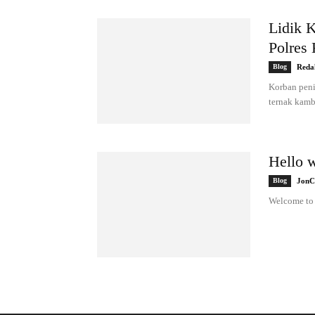
Lidik 
Polres
Blog
Reda
Korban penip
ternak kamb
Hello w
Blog
JonC
Welcome to W