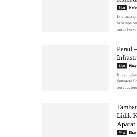
Blog
Nofs
Dharmasraya
beberapa or
unsur Forkop
Peradi
Infrast
Blog
Bhay
Bhayangkar
Sumatera Ba
tersebut ter
Tamban
Lidik 
Aparat
Blog
Bhay