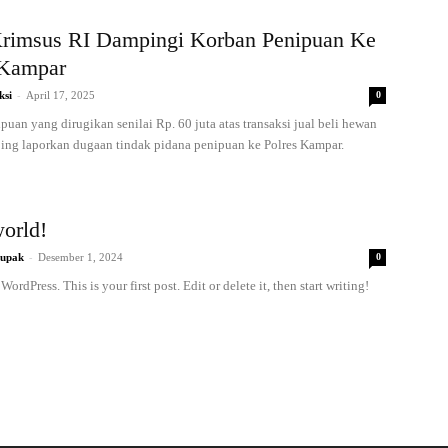
Krimsus RI Dampingi Korban Penipuan Ke
 Kampar
-
ksi
April 17, 2025
0
uan yang dirugikan senilai Rp. 60 juta atas transaksi jual beli hewan
ing laporkan dugaan tindak pidana penipuan ke Polres Kampar.
orld!
-
upak
Desember 1, 2024
0
ordPress. This is your first post. Edit or delete it, then start writing!