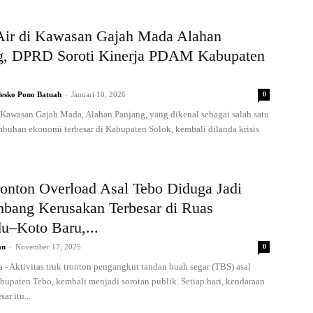
 Air di Kawasan Gajah Mada Alahan
g, DPRD Soroti Kinerja PDAM Kabupaten
-
esko Pono Batuah
Januari 10, 2026
0
 Kawasan Gajah Mada, Alahan Panjang, yang dikenal sebagai salah satu
mbuhan ekonomi terbesar di Kabupaten Solok, kembali dilanda krisis
ronton Overload Asal Tebo Diduga Jadi
bang Kerusakan Terbesar di Ruas
u–Koto Baru,...
-
an
November 17, 2025
0
 - Aktivitas truk tronton pengangkut tandan buah segar (TBS) asal
bupaten Tebo, kembali menjadi sorotan publik. Setiap hari, kendaraan
ar itu...