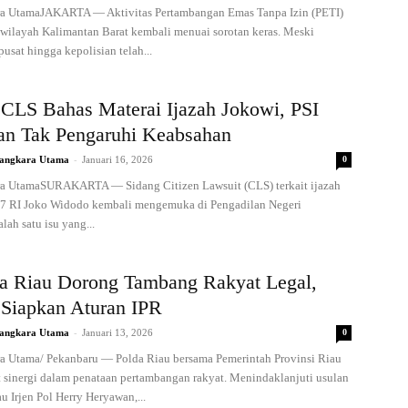
a UtamaJAKARTA — Aktivitas Pertambangan Emas Tanpa Izin (PETI)
 wilayah Kalimantan Barat kembali menuai sorotan keras. Meski
usat hingga kepolisian telah...
 CLS Bahas Materai Ijazah Jokowi, PSI
an Tak Pengaruhi Keabsahan
-
angkara Utama
Januari 16, 2026
0
a UtamaSURAKARTA — Sidang Citizen Lawsuit (CLS) terkait ijazah
-7 RI Joko Widodo kembali mengemuka di Pengadilan Negeri
alah satu isu yang...
a Riau Dorong Tambang Rakyat Legal,
iapkan Aturan IPR
-
angkara Utama
Januari 13, 2026
0
 Utama/ Pekanbaru — Polda Riau bersama Pemerintah Provinsi Riau
sinergi dalam penataan pertambangan rakyat. Menindaklanjuti usulan
u Irjen Pol Herry Heryawan,...