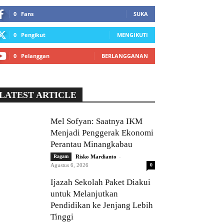
0
Fans
SUKA
0
Pengikut
MENGIKUTI
0
Pelanggan
BERLANGGANAN
LATEST ARTICLE
Mel Sofyan: Saatnya IKM
Menjadi Penggerak Ekonomi
Perantau Minangkabau
-
Ragam
Risko Mardianto
Agustus 6, 2026
0
Ijazah Sekolah Paket Diakui
untuk Melanjutkan
Pendidikan ke Jenjang Lebih
Tinggi