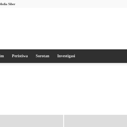
Media Siber
im
Peristiwa
Sorotan
Investigasi
Infotainment
Investigasi
Liputan Khusus
Nasional
Olahraga
Opini