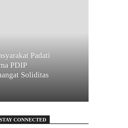
syarakat Padati
ama PDIP
angat Soliditas
STAY CONNECTED