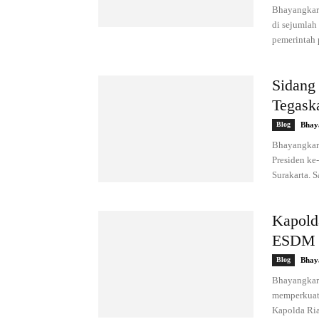
Bhayangkar
di sejumlah
pemerintah p
Sidang
Tegask
Blog
Bhay
Bhayangkar
Presiden ke
Surakarta. S
Kapold
ESDM S
Blog
Bhay
Bhayangkara
memperkuat 
Kapolda Ria