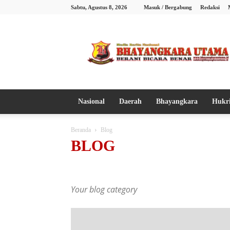
Sabtu, Agustus 8, 2026
Masuk / Bergabung
Redaksi
Bhayangkara
Utama
Nasional
Daerah
Bhayangkara
Hukr
Beranda
Blog
BLOG
Berita Foto
Bhayangkara
Blog
Daerah
Hukrim
Peristiwa
Politik
Ragam
Sorotan
TNI
Your blog category