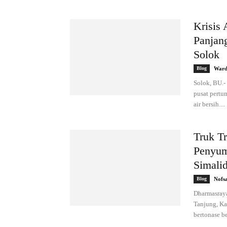
Krisis
Panjan
Solok
Blog
Ward
Solok, BU.-
pusat pertu
air bersih....
Truk T
Penyum
Simalid
Blog
Nofs
Dharmasraya
Tanjung, Ka
bertonase bes