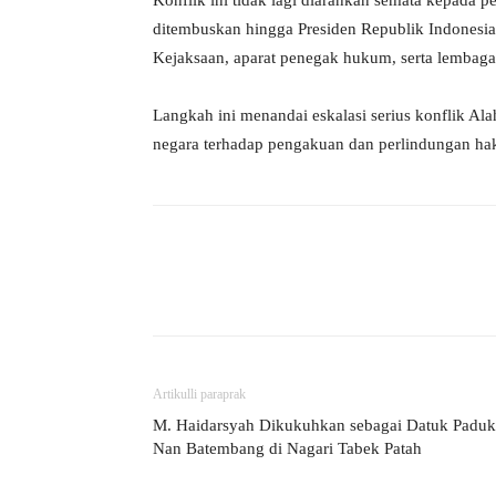
Konflik ini tidak lagi diarahkan semata kepada p
ditembuskan hingga Presiden Republik Indonesi
Kejaksaan, aparat penegak hukum, serta lembaga
Langkah ini menandai eskalasi serius konflik Al
negara terhadap pengakuan dan perlindungan ha
Artikulli paraprak
M. Haidarsyah Dikukuhkan sebagai Datuk Padu
Nan Batembang di Nagari Tabek Patah