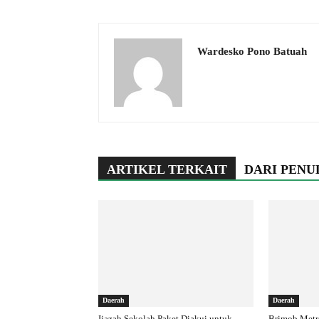
Wardesko Pono Batuah
ARTIKEL TERKAIT
DARI PENU
Daerah
Daerah
Ijazah Sekolah Paket Diakui untuk
Brimob Metr