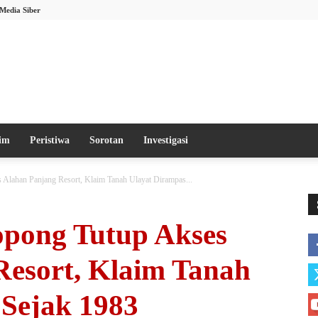
Media Siber
im
Peristiwa
Sorotan
Investigasi
lahan Panjang Resort, Klaim Tanah Ulayat Dirampas...
pong Tutup Akses
Resort, Klaim Tanah
 Sejak 1983