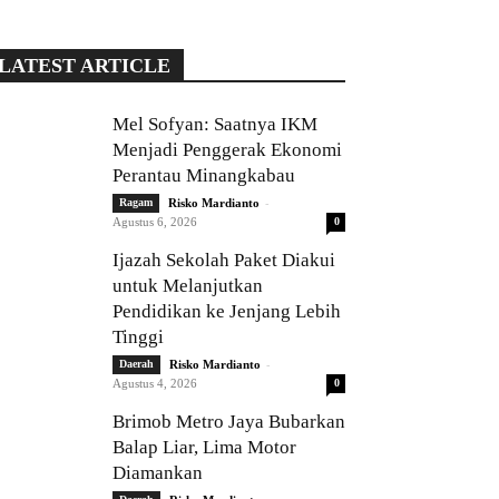
LATEST ARTICLE
Mel Sofyan: Saatnya IKM
Menjadi Penggerak Ekonomi
Perantau Minangkabau
-
Ragam
Risko Mardianto
Agustus 6, 2026
0
Ijazah Sekolah Paket Diakui
untuk Melanjutkan
Pendidikan ke Jenjang Lebih
Tinggi
-
Daerah
Risko Mardianto
Agustus 4, 2026
0
Brimob Metro Jaya Bubarkan
Balap Liar, Lima Motor
Diamankan