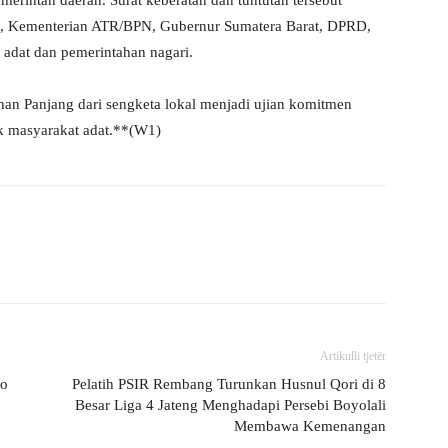
emerintah daerah. Surat keberatan dan tuntutan tersebut
a, Kementerian ATR/BPN, Gubernur Sumatera Barat, DPRD,
 adat dan pemerintahan nagari.
ahan Panjang dari sengketa lokal menjadi ujian komitmen
k masyarakat adat.**(W1)
Artikulli tjetër
ko
Pelatih PSIR Rembang Turunkan Husnul Qori di 8
Besar Liga 4 Jateng Menghadapi Persebi Boyolali
Membawa Kemenangan