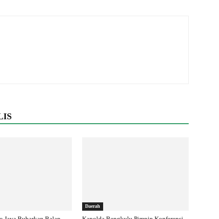
LIS
Daerah
o Jaya Bubarkan Balap
Kapolda Bengkulu Pimpin Konferensi