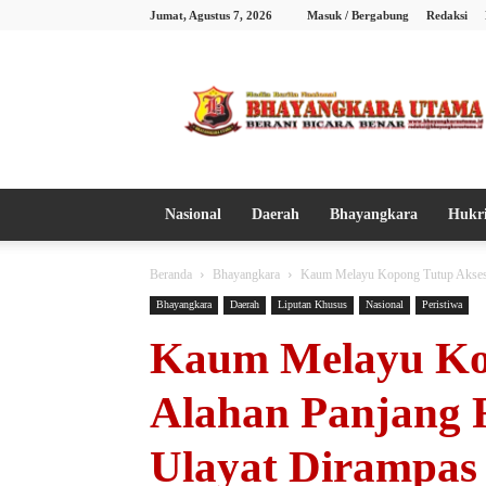
Jumat, Agustus 7, 2026
Masuk / Bergabung
Redaksi
Bhayangkara
Utama
Nasional
Daerah
Bhayangkara
Hukr
Beranda
Bhayangkara
Kaum Melayu Kopong Tutup Akses A
Bhayangkara
Daerah
Liputan Khusus
Nasional
Peristiwa
Kaum Melayu Ko
Alahan Panjang 
Ulayat Dirampas