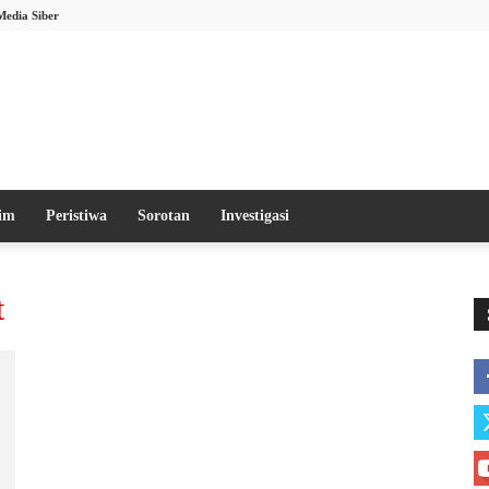
Media Siber
im
Peristiwa
Sorotan
Investigasi
t