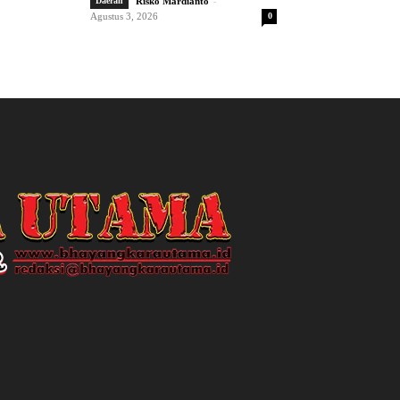
-
Daerah
Risko Mardianto
Agustus 3, 2026
0