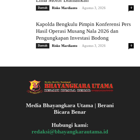
Lima Motor Diamankan
-
Daerah
Risko Mardianto
Agustus 3, 2026
0
Kapolda Bengkulu Pimpin Konferensi Pers
Hasil Operasi Musang Nala 2026 dan
Pengungkapan Investasi Bodong
-
Daerah
Risko Mardianto
Agustus 3, 2026
0
Media Bhayangkara Utama | Berani
Bicara Benar
Hubungi kami:
redaksi@bhayangkarautama.id