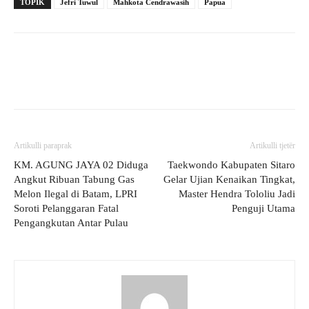
TOPIK
Jefri Tuwul
Mahkota Cendrawasih
Papua
Artikulli paraprak
Artikulli tjetër
KM. AGUNG JAYA 02 Diduga
Taekwondo Kabupaten Sitaro
Angkut Ribuan Tabung Gas
Gelar Ujian Kenaikan Tingkat,
Melon Ilegal di Batam, LPRI
Master Hendra Tololiu Jadi
Soroti Pelanggaran Fatal
Penguji Utama
Pengangkutan Antar Pulau