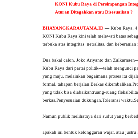
KONI Kubu Raya di Persimpangan Integr
Aturan Ditegakkan atau Disesuaikan ?
BHAYANGKARAUTAMA.ID
— Kubu Raya, 4 A
KONI Kubu Raya kini telah melewati batas sebaga
terbuka atas integritas, netralitas, dan keberania
Dua bakal calon, Joko Ariyanto dan Zulkarnae
Kubu Raya dari partai politik—telah mengunci p
yang maju, melainkan bagaimana proses itu dijala
formal, tahapan berjalan.Berkas dikembalikan.Pro
yang tidak bisa diabaikan:ruang-ruang fleksibil
berkas.Penyesuaian dukungan.Toleransi waktu.Se
Namun publik melihatnya dari sudut yang berbed
apakah ini bentuk kelonggaran wajar, atau justru