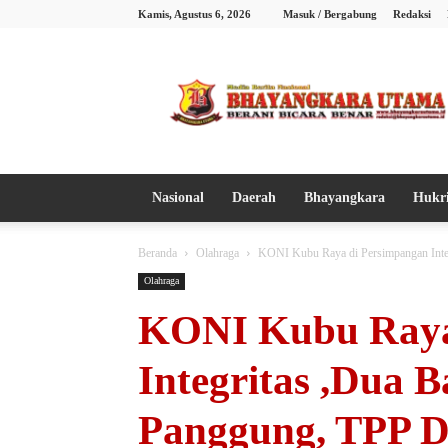
Kamis, Agustus 6, 2026
Masuk / Bergabung
Redaksi
Bhayangkara
Utama
Nasional
Daerah
Bhayangkara
Hukr
Beranda
Olahraga
KONI Kubu Raya di Persimpangan Integ
Olahraga
KONI Kubu Raya
Integritas ,Dua 
Panggung, TPP D