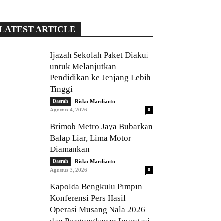
LATEST ARTICLE
Ijazah Sekolah Paket Diakui
untuk Melanjutkan
Pendidikan ke Jenjang Lebih
Tinggi
-
Daerah
Risko Mardianto
Agustus 4, 2026
0
Brimob Metro Jaya Bubarkan
Balap Liar, Lima Motor
Diamankan
-
Daerah
Risko Mardianto
Agustus 3, 2026
0
Kapolda Bengkulu Pimpin
Konferensi Pers Hasil
Operasi Musang Nala 2026
dan Pengungkapan Investasi