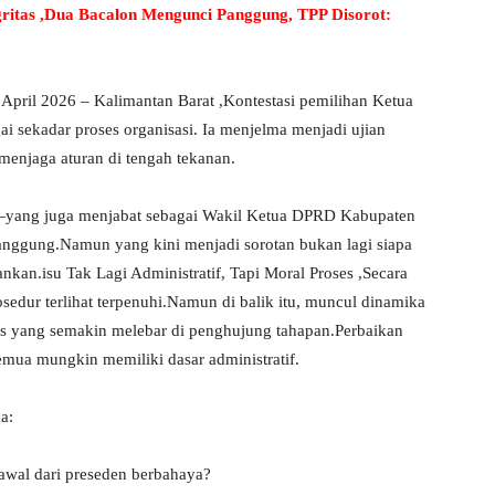
itas ,Dua Bacalon Mengunci Panggung, TPP Disorot:
pril 2026 – Kalimantan Barat ,Kontestasi pemilihan Ketua
i sekadar proses organisasi. Ia menjelma menjadi ujian
n menjaga aturan di tengah tekanan.
n—yang juga menjabat sebagai Wakil Ketua DPRD Kabupaten
anggung.Namun yang kini menjadi sorotan bukan lagi siapa
nkan.isu Tak Lagi Administratif, Tapi Moral Proses ,Secara
sedur terlihat terpenuhi.Namun di balik itu, muncul dinamika
itas yang semakin melebar di penghujung tahapan.Perbaikan
mua mungkin memiliki dasar administratif.
a:
 awal dari preseden berbahaya?