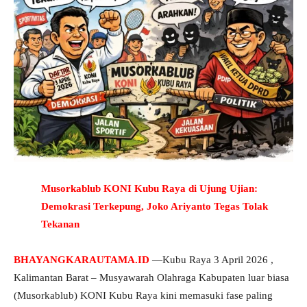
Musorkablub KONI Kubu Raya di Ujung Ujian:
Demokrasi Terkepung, Joko Ariyanto Tegas Tolak
Tekanan
BHAYANGKARAUTAMA.ID
—Kubu Raya 3 April 2026 ,
Kalimantan Barat – Musyawarah Olahraga Kabupaten luar biasa
(Musorkablub) KONI Kubu Raya kini memasuki fase paling