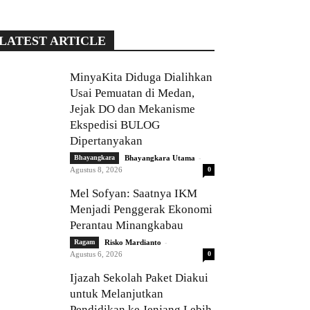
LATEST ARTICLE
MinyaKita Diduga Dialihkan
Usai Pemuatan di Medan,
Jejak DO dan Mekanisme
Ekspedisi BULOG
Dipertanyakan
-
Bhayangkara
Bhayangkara Utama
Agustus 8, 2026
0
Mel Sofyan: Saatnya IKM
Menjadi Penggerak Ekonomi
Perantau Minangkabau
-
Ragam
Risko Mardianto
Agustus 6, 2026
0
Ijazah Sekolah Paket Diakui
untuk Melanjutkan
Pendidikan ke Jenjang Lebih