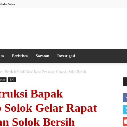
Media Siber
im
Peristiwa
Sorotan
Investigasi
den, Pemkab Solok Gelar Rapat Persiapan Gerakan Solok Bersih
otan
TNI
truksi Bapak
 Solok Gelar Rapat
n Solok Bersih