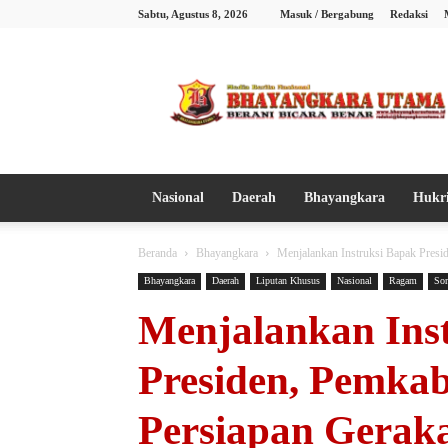
Sabtu, Agustus 8, 2026
Masuk / Bergabung
Redaksi
Bhayangkara
Utama
Nasional
Daerah
Bhayangkara
Hukr
Beranda
Bhayangkara
Menjalankan Instruksi Bapak Presi
Bhayangkara
Daerah
Liputan Khusus
Nasional
Ragam
Sor
Menjalankan Ins
Presiden, Pemkab
Persiapan Geraka