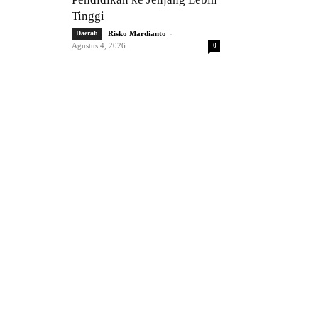
Tinggi
-
Daerah
Risko Mardianto
Agustus 4, 2026
0