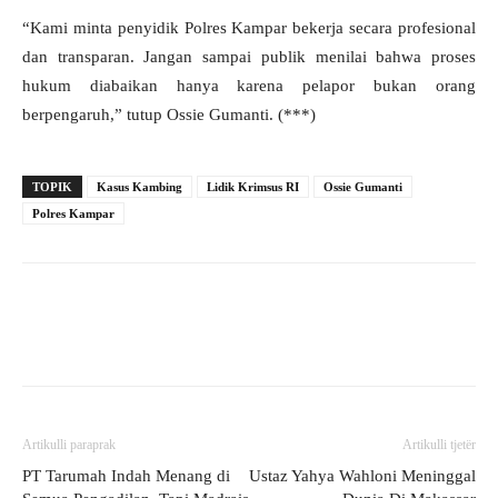
“Kami minta penyidik Polres Kampar bekerja secara profesional
dan transparan. Jangan sampai publik menilai bahwa proses
hukum diabaikan hanya karena pelapor bukan orang
berpengaruh,” tutup Ossie Gumanti. (***)
TOPIK
Kasus Kambing
Lidik Krimsus RI
Ossie Gumanti
Polres Kampar
Artikulli paraprak
Artikulli tjetër
PT Tarumah Indah Menang di
Ustaz Yahya Wahloni Meninggal