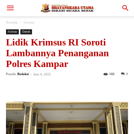
Beranda
Sorotan
Sorotan
Daerah
Lidik Krimsus RI Soroti
Lambannya Penanganan
Polres Kampar
Penulis
Redaksi
-
166
0
Juni 4, 2025