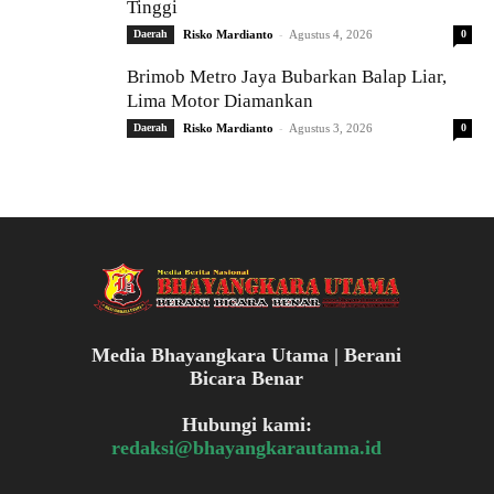
Tinggi
-
Daerah
Risko Mardianto
Agustus 4, 2026
0
Brimob Metro Jaya Bubarkan Balap Liar,
Lima Motor Diamankan
-
Daerah
Risko Mardianto
Agustus 3, 2026
0
Media Bhayangkara Utama | Berani
Bicara Benar
Hubungi kami:
redaksi@bhayangkarautama.id