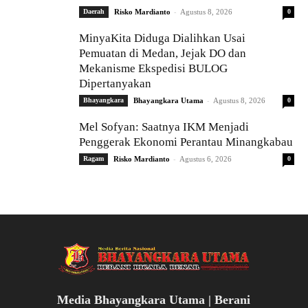
-
Daerah
Risko Mardianto
Agustus 8, 2026
0
MinyaKita Diduga Dialihkan Usai
Pemuatan di Medan, Jejak DO dan
Mekanisme Ekspedisi BULOG
Dipertanyakan
-
Bhayangkara
Bhayangkara Utama
Agustus 8, 2026
0
Mel Sofyan: Saatnya IKM Menjadi
Penggerak Ekonomi Perantau Minangkabau
-
Ragam
Risko Mardianto
Agustus 6, 2026
0
Media Bhayangkara Utama | Berani