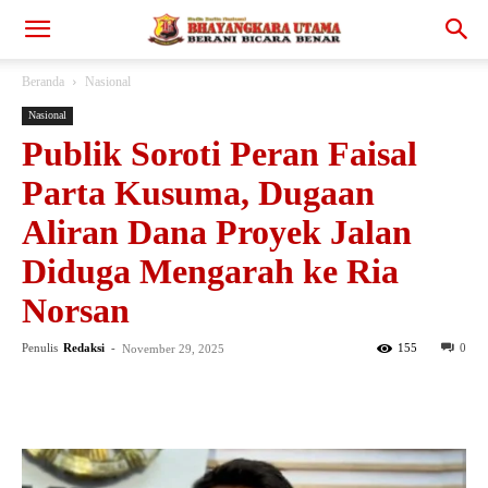
Beranda
Nasional
Nasional
Publik Soroti Peran Faisal
Parta Kusuma, Dugaan
Aliran Dana Proyek Jalan
Diduga Mengarah ke Ria
Norsan
Penulis
Redaksi
-
155
0
November 29, 2025