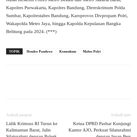
Kapolres Purwakarta, Kapolres Bandung, Dirreskrimum Polda
Sumbar, Kapolrestabes Bandung, Karoprovos Divpropam Polri,
Wakapolda Metro Jaya, hingga Kapolda Kepulauan Bangka
Belitung pada 2024. (***)
TOPIK
Hendro Pandowo
Kemenkum
Mabes Polri
Artikulli paraprak
Artikulli tjetër
Lidik Krimsus RI Turun ke
Ketua DPRD Pasbar Kunjungi
Kalimantan Barat, Jalin
Kantor AJO, Perkuat Silaturahmi
Silaturahmi dengan Polsek
dengan Insan Pers