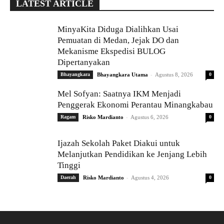
LATEST ARTICLE
MinyaKita Diduga Dialihkan Usai
Pemuatan di Medan, Jejak DO dan
Mekanisme Ekspedisi BULOG
Dipertanyakan
-
Bhayangkara
Bhayangkara Utama
Agustus 8, 2026
0
Mel Sofyan: Saatnya IKM Menjadi
Penggerak Ekonomi Perantau Minangkabau
-
Ragam
Risko Mardianto
Agustus 6, 2026
0
Ijazah Sekolah Paket Diakui untuk
Melanjutkan Pendidikan ke Jenjang Lebih
Tinggi
-
Daerah
Risko Mardianto
Agustus 4, 2026
0