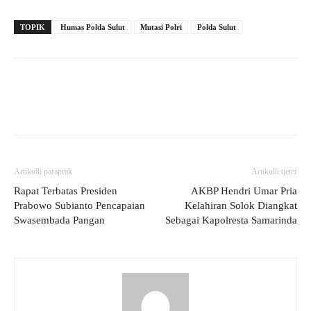
TOPIK
Humas Polda Sulut
Mutasi Polri
Polda Sulut
Artikulli paraprak
Artikulli tjetër
Rapat Terbatas Presiden
AKBP Hendri Umar Pria
Prabowo Subianto Pencapaian
Kelahiran Solok Diangkat
Swasembada Pangan
Sebagai Kapolresta Samarinda