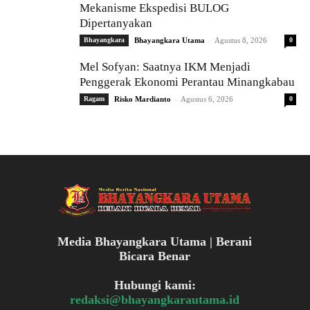
Mekanisme Ekspedisi BULOG
Dipertanyakan
-
Bhayangkara
Bhayangkara Utama
Agustus 8, 2026
0
Mel Sofyan: Saatnya IKM Menjadi
Penggerak Ekonomi Perantau Minangkabau
-
Ragam
Risko Mardianto
Agustus 6, 2026
0
Media Bhayangkara Utama | Berani
Bicara Benar
Hubungi kami:
redaksi@bhayangkarautama.id