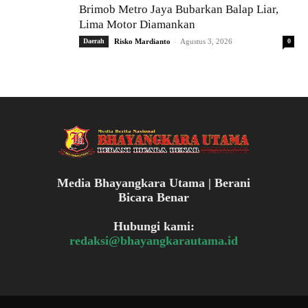
Brimob Metro Jaya Bubarkan Balap Liar,
Lima Motor Diamankan
-
Daerah
Risko Mardianto
Agustus 3, 2026
0
Media Bhayangkara Utama | Berani
Bicara Benar
Hubungi kami:
redaksi@bhayangkarautama.id