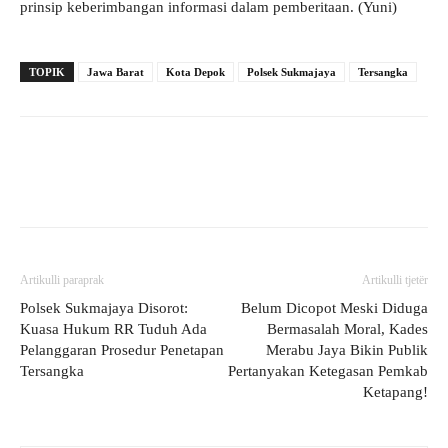
prinsip keberimbangan informasi dalam pemberitaan. (Yuni)
TOPIK
Jawa Barat
Kota Depok
Polsek Sukmajaya
Tersangka
Artikulli paraprak
Artikulli tjetër
Polsek Sukmajaya Disorot:
Belum Dicopot Meski Diduga
Kuasa Hukum RR Tuduh Ada
Bermasalah Moral, Kades
Pelanggaran Prosedur Penetapan
Merabu Jaya Bikin Publik
Tersangka
Pertanyakan Ketegasan Pemkab
Ketapang!