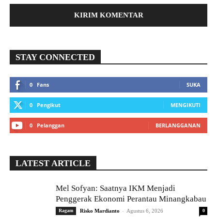
STAY CONNECTED
0
Fans
SUKA
0
Pengikut
MENGIKUTI
0
Pelanggan
BERLANGGANAN
LATEST ARTICLE
Mel Sofyan: Saatnya IKM Menjadi
Penggerak Ekonomi Perantau Minangkabau
-
Ragam
Risko Mardianto
Agustus 6, 2026
0